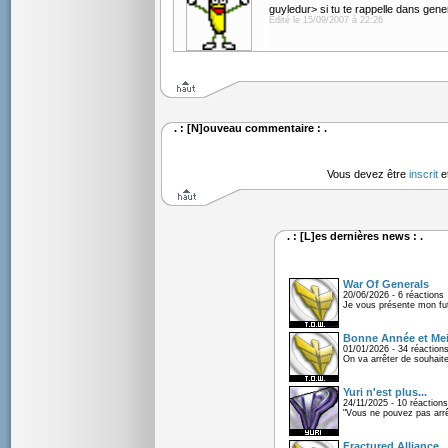
guyledur> si tu te rappelle dans ge
Edité le 15/09/2007 à 22:26
. : [N]ouveau commentaire : .
Vous devez être
inscrit
e
. : [L]es dernières news : .
War Of Generals
20/06/2026 - 6 réactions
Je vous présente mon fu
Bonne Année et Mei
01/01/2026 - 34 réaction
On va arrêter de souhaite
Yuri n'est plus...
24/11/2025 - 10 réactions
"Vous ne pouvez pas arrêt
Fractured Alliance