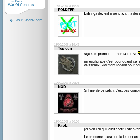
Tom Baxa
War Of Generals
13/09/2007 à 19:39
POM2TER
Enfin, ça devient urgent là, cf. la dés
Jios
Kloobik.com
�
//
13/09/2007 à 19:45
Top gun
si je suis premier, ..... non la je reve
un équilibrage c'est pour quand car p
vaisseaux, vivement l'addon pour équi
13/09/2007 à 20:16
NOD
Si il merde ce patch, c'est pas compl
13/09/2007 à 20:20
Knolz
j'ai bien cru qu'il allait sortir juste 
Le probleme, c'est que le jeu est en 