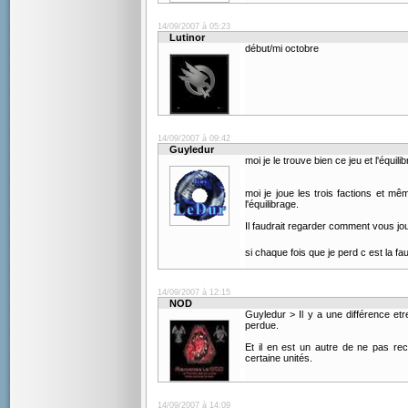
14/09/2007 à 05:23
Lutinor
début/mi octobre
14/09/2007 à 09:42
Guyledur
moi je le trouve bien ce jeu et l'équil
moi je joue les trois factions et mê
l'équilibrage.
Il faudrait regarder comment vous jou
si chaque fois que je perd c est la fau
14/09/2007 à 12:15
NOD
Guyledur > Il y a une différence et
perdue.
Et il en est un autre de ne pas re
certaine unités.
14/09/2007 à 14:09