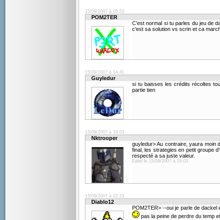
15/09/2007 à 05:53
POM2TER
C'est normal si tu parles du jeu de d
c'est sa solution vs scrin et ca marc
15/09/2007 à 14:41
Guyledur
si tu baisses les crédits récoltes 
partie tien
15/09/2007 à 19:03
Nktrooper
guyledur> Au contraire, yaura moin 
final, les strategies en petit groupe d
respecté a sa juste valeur.
Edité le 15/09/2007 à 19:03
15/09/2007 à 22:23
Diablo12
POM2TER> --oui je parle de dackel e
pas la peine de perdre du temp et