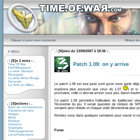
Cliquez ici pour vous connecter
Moteur de
. : [N]ews du 13/09/2007 à 18:36 : .
. : [E]n 2 mots : .
Patch 1.09: on y arrive
Time Of War
EAP/Westwood
La série Tiberium
Renegade
La série Alerte Rouge
Generals
Le patch 1.08 est tout juste sorti qu'on nous parle déjà 
La Terre du Milieu
espérera plus poussés que ceux du 1.07
) et si
prochaine, celle-ci devrait arriver sous peu. Aaron Kau
Ce patch 1.09 permettra l'utilisation du battlecast v
. : [S]ections : .
l'économie du jeu. Il serait question de réduire de 
Base de connaissances
seraient ainsi réduits et chaque unité devriendrait plus pr
Créations de fans
Images
Rendez-vous dans quelques semaines pour savoir si ce 
Mods
Replays
Solutions
Stratégies
Furax
Téléchargements
Liens/Partenaires