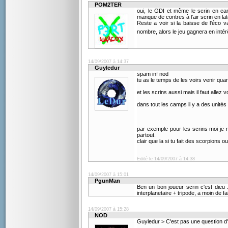
POM2TER
oui, le GDI et même le scrin en ea
manque de contres à l'air scrin en lat
Reste a voir si la baisse de l'éco v
nombre, alors le jeu gagnera en intér
14/09/2007 à 14:37
Guyledur
spam inf nod
tu as le temps de les voirs venir qua
et les scrins aussi mais il faut allez
dans tout les camps il y a des unités 
par exemple pour les scrins moi je r
partout.
clair que la si tu fait des scorpions o
Edité le 14/09/2007 à 14:38
14/09/2007 à 15:01
PgunMan
Ben un bon joueur scrin c'est dieu
interplanetaire + tripode, a moin de f
14/09/2007 à 15:28
NOD
Guyledur > C'est pas une question d'