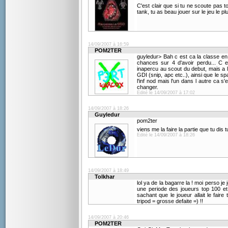
C'est clair que si tu ne scoute pas ton
tank, tu as beau jouer sur le jeu le 
14/09/2007 à 16:59
POM2TER
guyledur> Bah c est ca la classe en 
chances sur 4 d'avoir perdu... C 
inapercu au scout du debut, mais a 
GDI (snip, apc etc..), ainsi que le s
l'inf nod mais l'un dans l autre ca s
changer.
Edité le 14/09/2007 à 17:02
14/09/2007 à 18:26
Guyledur
pom2ter
viens me la faire la partie que tu dis 
Edité le 14/09/2007 à 18:26
14/09/2007 à 18:49
Tolkhar
lol ya de la bagarre la ! moi perso je
une periode des joueurs top 100 et 
sachant que le joueur allait le faire 
tripod = grosse defaite =) !!
14/09/2007 à 20:46
POM2TER