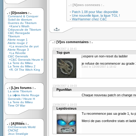
. : [N]ews connexes : .
-
Patch 1.08 pour Mac disponible
. : [D]ossiers : .
-
Une nouvelle ligue, la ligue TGL !
Command & Conquer
-
WarHammer chez C&C
Soleil de tiberium
Guerres du Tiberium
+Kane's Wrath
Crépuscule de Tiberium
C&C Renegade
Tiberium
Alerte rouge 1
. : [V]os commentaires : .
Alerte rouge 2
+La revanche de yuri
13/09/2007 à 18:41
Alerte Rouge 3
Top gun
+La Révolte
j espere un non-reset du ladder
C&C Generals
+C&C Generals Heure H
La Terre du Milieu
je refuse de recommencer au grade 1
La Terre du Milieu 2
Edité le 13/09/2007 à 18:42
+R. Of The Witch King
13/09/2007 à 19:03
. : [L]es forums : .
PgunMan
La série Tiberium
Chaque nouveau patch on change notr
La s�rie Alerte Rouge
Generals / Heure H
La Terre du Milieu
13/09/2007 à 19:03
Time Of War
Lepidosteus
Tu recommence pas ua grade 1, tu per
Merci de pas confondre stats et lad
. : [A]ffiliés : .
CnCGenerals World
CNCNZ
Jeux Stratégie