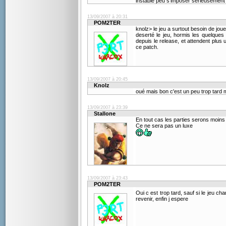
instable peu s'imposer sérieusement d
13/09/2007 à 20:31
POM2TER
knolz> le jeu a surtout besoin de jou
deserté le jeu, hormis les quelque
depuis le release, et attendent plus 
ce patch.
13/09/2007 à 20:45
Knolz
oué mais bon c'est un peu trop tard m
13/09/2007 à 23:39
Stallone
En tout cas les parties serons moins
Ce ne sera pas un luxe
13/09/2007 à 23:43
POM2TER
Oui c est trop tard, sauf si le jeu c
revenir, enfin j espere