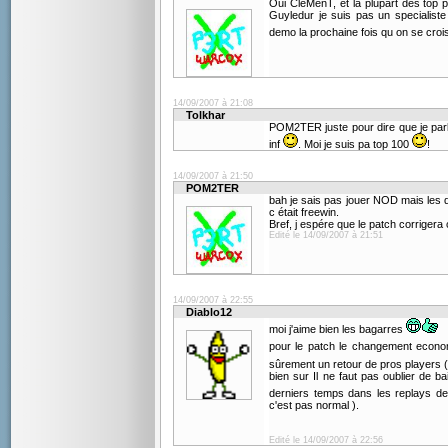
Oui CleMenT, et la plupart des top pl
Guyledur je suis pas un specialist
demo la prochaine fois qu on se cro
14/09/2007 à 21:08
Tolkhar
POM2TER juste pour dire que je par
inf
. Moi je suis pa top 100
!
14/09/2007 à 21:50
POM2TER
bah je sais pas jouer NOD mais les 
c était freewin.
Bref, j espére que le patch corrigera c
Edité le 14/09/2007 à 21:51
14/09/2007 à 22:55
Diablo12
moi j'aime bien les bagarres
pour le patch le changement econ
sûrement un retour de pros players 
bien sur Il ne faut pas oublier de b
derniers temps dans les replays d
c'est pas normal ).
Edité le 14/09/2007 à 22:56