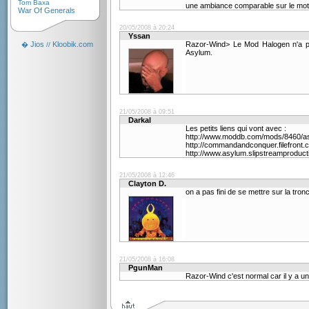
Tom Baxa
une ambiance comparable sur le mote
War Of Generals
20/05/2008 à 20:24
Yssan
Jios
Kloobik.com
Razor-Wind> Le Mod Halogen n'a pas
�
//
Asylum.
21/05/2008 à 09:51
Darkal
Les petits liens qui vont avec :
http://www.moddb.com/mods/8460/a
http://commandandconquer.filefront
http://www.asylum.slipstreamproduct
21/05/2008 à 12:46
Clayton D.
on a pas fini de se mettre sur la tronc
21/05/2008 à 16:08
PgunMan
Razor-Wind c'est normal car il y a un