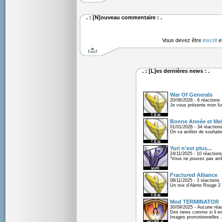
. : [N]ouveau commentaire : .
Vous devez être
inscrit
e
. : [L]es dernières news : .
War Of Generals
20/06/2026 - 6 réactions
Je vous présente mon fu
Bonne Année et Mei
01/01/2026 - 34 réaction
On va arrêter de souhaite
Yuri n'est plus...
24/11/2025 - 10 réactions
"Vous ne pouvez pas arrêt
Fractured Alliance
08/11/2025 - 3 réactions
Un mix d'Alerte Rouge 2 e
Mod TERMINATOR
30/09/2025 - Aucune réac
Des news comme si il en 
Images promotionnelles .