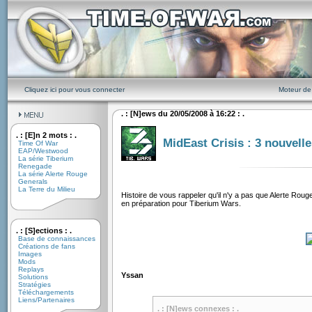
Cliquez ici pour vous connecter
Moteur de
. : [N]ews du 20/05/2008 à 16:22 : .
. : [E]n 2 mots : .
MidEast Crisis : 3 nouvell
Time Of War
EAP/Westwood
La série Tiberium
Renegade
La série Alerte Rouge
Generals
La Terre du Milieu
Histoire de vous rappeler qu'il n'y a pas que Alerte Roug
en préparation pour Tiberium Wars.
. : [S]ections : .
Base de connaissances
Créations de fans
Images
Mods
Replays
Yssan
Solutions
Stratégies
Téléchargements
Liens/Partenaires
. : [N]ews connexes : .