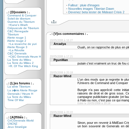
-
Fallout : pluie d'images
-
Nouvelles images Tiberian Dawn
. : [D]ossiers : .
-
Devenez beta tester de Mideast Crisis 2
Command & Conquer
Soleil de tiberium
Guerres du Tiberium
+Kane's Wrath
Crépuscule de Tiberium
C&C Renegade
. : [V]os commentaires : .
Tiberium
Alerte rouge 1
20/05/2008 à 16:27
Alerte rouge 2
Arcadya
+La revanche de yuri
Alerte Rouge 3
Ouah, on se rapproche de plus en plus 
+La Révolte
C&C Generals
+C&C Generals Heure H
20/05/2008 à 17:21
La Terre du Milieu
PgunMan
La Terre du Milieu 2
putain c'est vraiment un truc de fou
+R. Of The Witch King
20/05/2008 à 20:18
Razor-Wind
L'un des mods que je regrette le pl
l'Univers de Command and Conquer 
. : [L]es forums : .
La série Tiberium
Bungie n'a pas apprécié cette initi
La s�rie Alerte Rouge
raisons de droit et de gros sous. Ce 
Generals / Heure H
campagne publicitaire gratuite (et f
La Terre du Milieu
Time Of War
à Halo ou non, c'est pas ce qui manq
Edité le 20/05/2008 à 20:19
20/05/2008 à 20:22
Razor-Wind
. : [A]ffiliés : .
CnCGenerals World
Sinon, pour en revenir à MidEast Crisi
CNCNZ
un bon souvenir de Generals en dépi
Jeux Stratégie