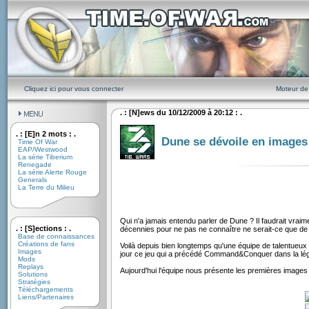
Cliquez ici pour vous connecter
Moteur de
. : [N]ews du 10/12/2009 à 20:12 : .
. : [E]n 2 mots : .
Dune se dévoile en images
Time Of War
EAP/Westwood
La série Tiberium
Renegade
La série Alerte Rouge
Generals
La Terre du Milieu
Qui n'a jamais entendu parler de Dune ? Il faudrait vra
. : [S]ections : .
décennies pour ne pas ne connaître ne serait-ce que de
Base de connaissances
Créations de fans
Voilà depuis bien longtemps qu'une équipe de talentueux 
Images
jour ce jeu qui a précédé Command&Conquer dans la l
Mods
Replays
Aujourd'hui l'équipe nous présente les premières images
Solutions
Stratégies
Téléchargements
Liens/Partenaires