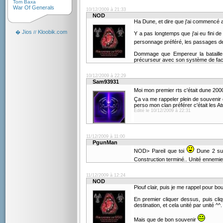
Tom Baxa
War Of Generals
10/12/2009 à 21:33
NOD
Ha Dune, et dire que j'ai commencé 
Jios
Kloobik.com
�
//
Y a pas longtemps que j'ai eu fini de 
personnage préféré, les passages de 
Dommage que Empereur la bataille 
précurseur avec son système de fac
10/12/2009 à 22:29
Sam93931
Moi mon premier rts c'était dune 20
Ça va me rappeler plein de souveni
perso mon clan préférer c'était les At
Edité le 10/12/2009 à 22:31
11/12/2009 à 11:00
PgunMan
NOD> Pareil que toi
Dune 2 sur
Construction terminé.. Unité ennem
11/12/2009 à 12:24
NOD
Piouf clair, puis je me rappel pour bo
En premier cliquer dessus, puis cliqu
destination, et cela unité par unité ^^.
Mais que de bon souvenir