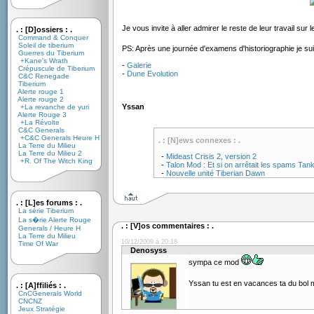
Je vous invite à aller admirer le reste de leur travail su
. : [D]ossiers : .
Command & Conquer
Soleil de tiberium
PS: Après une journée d'examens d'historiographie je s
Guerres du Tiberium
+Kane's Wrath
-
Galerie
Crépuscule de Tiberium
-
Dune Evolution
C&C Renegade
Tiberium
Alerte rouge 1
Alerte rouge 2
Yssan
+La revanche de yuri
Alerte Rouge 3
+La Révolte
C&C Generals
+C&C Generals Heure H
. : [N]ews connexes : .
La Terre du Milieu
La Terre du Milieu 2
-
Mideast Crisis 2, version 2
+R. Of The Witch King
-
Talon Mod : Et si on arrêtait les spams Tan
-
Nouvelle unité Tiberian Dawn
. : [L]es forums : .
La série Tiberium
La s�rie Alerte Rouge
. : [V]os commentaires : .
Generals / Heure H
La Terre du Milieu
10/12/2009 à 20:18
Time Of War
Denosyss
sympa ce mod
Yssan tu est en vacances ta du bol m
. : [A]ffiliés : .
CnCGenerals World
CNCNZ
Jeux Stratégie