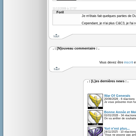
11/12/2009 à 17:57
Foril
Je m'étais fait quelques parties de D
Cependant, je n'ai plus C&C3, je l'ai 
. : [N]ouveau commentaire : .
Vous devez être
inscrit
e
. : [L]es dernières news : .
War Of Generals
20/06/2026 - 6 réactions
Je vous présente mon fu
Bonne Année et Mei
01/01/2026 - 34 réaction
On va arrêter de souhaite
Yuri n'est plus...
24/11/2025 - 10 réactions
"Vous ne pouvez pas arrêt