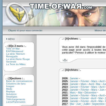
Cliquez ici pour vous connecter
Moteur de
. : [A]rchives : .
. : [E]n 2 mots : .
Vous avez été dans l'impossibilité 
Time Of War
cette page avoir accès à toutes le
EAP/Westwood
particulier? Pensez à utiliser le moteu
La série Tiberium
Renegade
La série Alerte Rouge
Generals
La Terre du Milieu
. : [A]rchives : .
. : [S]ections : .
2026
:
Janvier
-
Base de connaissances
2025
:
Janvier
-
Février
-
Mars
-
Avril
Créations de fans
2024
:
Janvier
-
Mars
-
Avril
-
Mai
-
Jui
Images
2023
:
Janvier
-
Février
-
Mars
-
Avril
Mods
2022
:
Janvier
-
Février
-
Mars
-
Juin
Replays
2021
:
Mars
-
Mai
-
Décembre
-
Solutions
2020
:
Janvier
-
Février
-
Mars
-
Avril
Stratégies
2019
:
Janvier
-
Février
-
Avril
-
Mai
-
J
Téléchargements
2018
:
Janvier
-
Février
-
Avril
-
Mai
-
J
Liens/Partenaires
2017
:
Mai
-
Juin
-
Juillet
-
Septembre