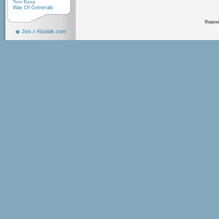
Tom Baxa
War Of Generals
Reprodu
Jios
Kloobik.com
�
//