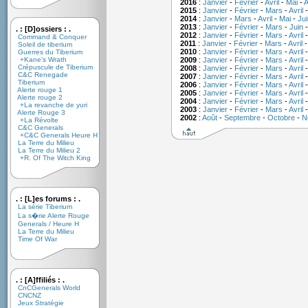
2016
:
Janvier
-
Février
-
Avril
-
Mai
-
A
2015
:
Janvier
-
Février
-
Mars
-
Avril
2014
:
Janvier
-
Mars
-
Avril
-
Mai
-
Jui
2013
:
Janvier
-
Février
-
Mars
-
Juin
. : [D]ossiers : .
2012
:
Janvier
-
Février
-
Mars
-
Avril
Command & Conquer
2011
:
Janvier
-
Février
-
Mars
-
Avril
Soleil de tiberium
2010
:
Janvier
-
Février
-
Mars
-
Avril
Guerres du Tiberium
+Kane's Wrath
2009
:
Janvier
-
Février
-
Mars
-
Avril
Crépuscule de Tiberium
2008
:
Janvier
-
Février
-
Mars
-
Avril
C&C Renegade
2007
:
Janvier
-
Février
-
Mars
-
Avril
Tiberium
2006
:
Janvier
-
Février
-
Mars
-
Avril
Alerte rouge 1
2005
:
Janvier
-
Février
-
Mars
-
Avril
Alerte rouge 2
2004
:
Janvier
-
Février
-
Mars
-
Avril
+La revanche de yuri
2003
:
Janvier
-
Février
-
Mars
-
Avril
Alerte Rouge 3
2002
:
Août
-
Septembre
-
Octobre
-
N
+La Révolte
C&C Generals
+C&C Generals Heure H
La Terre du Milieu
La Terre du Milieu 2
+R. Of The Witch King
. : [L]es forums : .
La série Tiberium
La s�rie Alerte Rouge
Generals / Heure H
La Terre du Milieu
Time Of War
. : [A]ffiliés : .
CnCGenerals World
CNCNZ
Jeux Stratégie