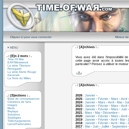
Cliquez ici pour vous connecter
Moteur de
. : [A]rchives : .
. : [E]n 2 mots : .
Vous avez été dans l'impossibilité 
Time Of War
cette page avoir accès à toutes le
EAP/Westwood
particulier? Pensez à utiliser le moteu
La série Tiberium
Renegade
La série Alerte Rouge
Generals
La Terre du Milieu
. : [A]rchives : .
. : [S]ections : .
2026
:
Janvier
-
Base de connaissances
2025
:
Janvier
-
Février
-
Mars
-
Avril
Créations de fans
2024
:
Janvier
-
Mars
-
Avril
-
Mai
-
Jui
Images
2023
:
Janvier
-
Février
-
Mars
-
Avril
Mods
2022
:
Janvier
-
Février
-
Mars
-
Juin
Replays
2021
:
Mars
-
Mai
-
Décembre
-
Solutions
2020
:
Janvier
-
Février
-
Mars
-
Avril
Stratégies
2019
:
Janvier
-
Février
-
Avril
-
Mai
-
J
Téléchargements
2018
:
Janvier
-
Février
-
Avril
-
Mai
-
J
Liens/Partenaires
2017
:
Mai
-
Juin
-
Juillet
-
Septembre