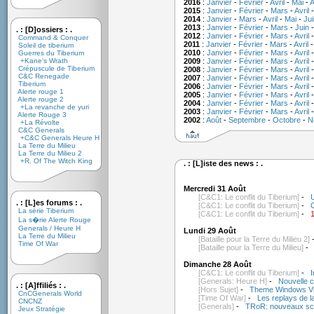
2016
:
Janvier
-
Février
-
Avril
-
Mai
-
A
2015
:
Janvier
-
Février
-
Mars
-
Avril
2014
:
Janvier
-
Mars
-
Avril
-
Mai
-
Jui
2013
:
Janvier
-
Février
-
Mars
-
Juin
. : [D]ossiers : .
2012
:
Janvier
-
Février
-
Mars
-
Avril
Command & Conquer
2011
:
Janvier
-
Février
-
Mars
-
Avril
Soleil de tiberium
2010
:
Janvier
-
Février
-
Mars
-
Avril
Guerres du Tiberium
+Kane's Wrath
2009
:
Janvier
-
Février
-
Mars
-
Avril
Crépuscule de Tiberium
2008
:
Janvier
-
Février
-
Mars
-
Avril
C&C Renegade
2007
:
Janvier
-
Février
-
Mars
-
Avril
Tiberium
2006
:
Janvier
-
Février
-
Mars
-
Avril
Alerte rouge 1
2005
:
Janvier
-
Février
-
Mars
-
Avril
Alerte rouge 2
2004
:
Janvier
-
Février
-
Mars
-
Avril
+La revanche de yuri
2003
:
Janvier
-
Février
-
Mars
-
Avril
Alerte Rouge 3
2002
:
Août
-
Septembre
-
Octobre
-
N
+La Révolte
C&C Generals
+C&C Generals Heure H
La Terre du Milieu
La Terre du Milieu 2
+R. Of The Witch King
. : [L]iste des news : .
Mercredi 31 Août
[C&C1: Le conflit du Tiberium]
-
U
. : [L]es forums : .
[C&C1: Le conflit du Tiberium]
-
C
La série Tiberium
[C&C1: Le conflit du Tiberium]
-
1
La s�rie Alerte Rouge
Generals / Heure H
Lundi 29 Août
La Terre du Milieu
[Bataille pour la Terre du Milieu 2]
Time Of War
[Bataille pour la Terre du Milieu]
Dimanche 28 Août
[C&C1: Le conflit du Tiberium]
-
I
[Generals: Heure H]
-
Nouvelle c
. : [A]ffiliés : .
[Hors Sujet]
-
Theme Windows Vis
CnCGenerals World
[Time Of War]
-
Les replays de l
CNCNZ
[Generals]
-
TRoR: nouveaux sc
Jeux Stratégie