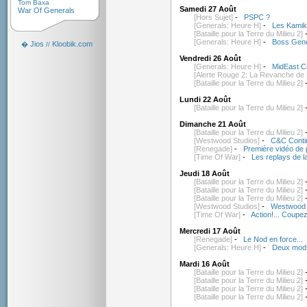
Tom Baxa
Samedi 27 Août
War Of Generals
[Hors Sujet]
-
PSPC ?
[Generals: Heure H]
-
Les Kamik
[Bataille pour la Terre du Milieu 2]
[Generals: Heure H]
-
Boss Gene
Jios
Kloobik.com
�
//
Vendredi 26 Août
[Generals: Heure H]
-
MidEast Cr
[Alerte Rouge 2: La Revanche de 
[Bataille pour la Terre du Milieu 2]
Lundi 22 Août
[Bataille pour la Terre du Milieu 2]
Dimanche 21 Août
[Bataille pour la Terre du Milieu 2]
[Westwood Studios]
-
C&C Contin
[Renegade]
-
Première vidéo de 
[Time Of War]
-
Les replays de l
Jeudi 18 Août
[Bataille pour la Terre du Milieu 2]
[Bataille pour la Terre du Milieu 2]
[Bataille pour la Terre du Milieu 2]
[Westwood Studios]
-
Westwood 
[Time Of War]
-
Action!... Coupez
Mercredi 17 Août
[Renegade]
-
Le Nod en force...
[Generals: Heure H]
-
Deux mods
Mardi 16 Août
[Bataille pour la Terre du Milieu 2]
[Bataille pour la Terre du Milieu 2]
[Bataille pour la Terre du Milieu 2]
[Bataille pour la Terre du Milieu 2]