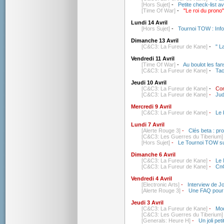
[Hors Sujet]
-
Petite check-list av
[Time Of War]
-
"Le roi du prono"
Lundi 14 Avril
[Hors Sujet]
-
Tournoi TOW : Info
Dimanche 13 Avril
[C&C3: La Fureur de Kane]
-
" L
Vendredi 11 Avril
[Time Of War]
-
Au boulot les fan
[C&C3: La Fureur de Kane]
-
Tac
Jeudi 10 Avril
[C&C3: La Fureur de Kane]
-
Con
[C&C3: La Fureur de Kane]
-
Jud
Mercredi 9 Avril
[C&C3: La Fureur de Kane]
-
Le 
Lundi 7 Avril
[Alerte Rouge 3]
-
Clés beta : pr
[C&C3: Les Guerres du Tiberium]
[Hors Sujet]
-
Le Tournoi TOW su
Dimanche 6 Avril
[C&C3: La Fureur de Kane]
-
Le 
[C&C3: La Fureur de Kane]
-
CnC
Vendredi 4 Avril
[Electronic Arts]
-
Interview de J
[Alerte Rouge 3]
-
Une FAQ pour 
Jeudi 3 Avril
[C&C3: La Fureur de Kane]
-
Mod
[C&C3: Les Guerres du Tiberium]
[Generals: Heure H]
-
Un joli pe