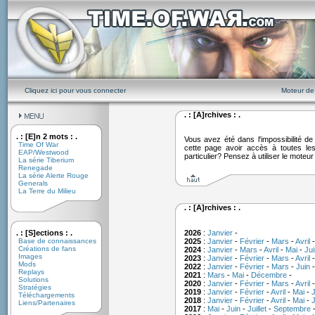
Cliquez ici pour vous connecter
Moteur de
. : [A]rchives : .
. : [E]n 2 mots : .
Vous avez été dans l'impossibilité 
Time Of War
cette page avoir accès à toutes le
EAP/Westwood
particulier? Pensez à utiliser le moteu
La série Tiberium
Renegade
La série Alerte Rouge
Generals
La Terre du Milieu
. : [A]rchives : .
. : [S]ections : .
2026
:
Janvier
-
Base de connaissances
2025
:
Janvier
-
Février
-
Mars
-
Avril
Créations de fans
2024
:
Janvier
-
Mars
-
Avril
-
Mai
-
Jui
Images
2023
:
Janvier
-
Février
-
Mars
-
Avril
Mods
2022
:
Janvier
-
Février
-
Mars
-
Juin
Replays
2021
:
Mars
-
Mai
-
Décembre
-
Solutions
2020
:
Janvier
-
Février
-
Mars
-
Avril
Stratégies
2019
:
Janvier
-
Février
-
Avril
-
Mai
-
J
Téléchargements
2018
:
Janvier
-
Février
-
Avril
-
Mai
-
J
Liens/Partenaires
2017
:
Mai
-
Juin
-
Juillet
-
Septembre