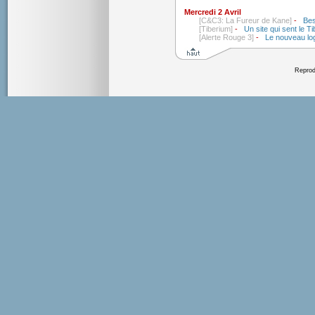
Mercredi 2 Avril
[C&C3: La Fureur de Kane]
-
Bes
[Tiberium]
-
Un site qui sent le T
[Alerte Rouge 3]
-
Le nouveau lo
Reprodu