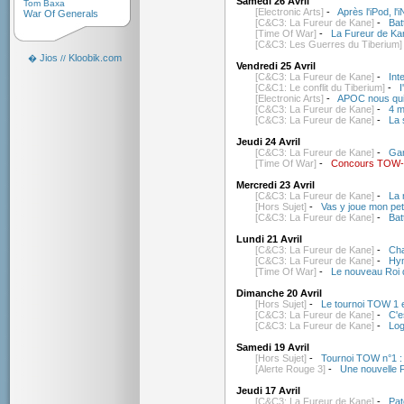
Samedi 26 Avril
Tom Baxa
[Electronic Arts]
-
Après l'iPod, l'i
War Of Generals
[C&C3: La Fureur de Kane]
-
Bat
[Time Of War]
-
La Fureur de Kan
[C&C3: Les Guerres du Tiberium]
Jios
Kloobik.com
�
//
Vendredi 25 Avril
[C&C3: La Fureur de Kane]
-
Int
[C&C1: Le conflit du Tiberium]
-
I
[Electronic Arts]
-
APOC nous quit
[C&C3: La Fureur de Kane]
-
4 m
[C&C3: La Fureur de Kane]
-
La 
Jeudi 24 Avril
[C&C3: La Fureur de Kane]
-
Gam
[Time Of War]
-
Concours TOW-EA
Mercredi 23 Avril
[C&C3: La Fureur de Kane]
-
La 
[Hors Sujet]
-
Vas y joue mon peti
[C&C3: La Fureur de Kane]
-
Bat
Lundi 21 Avril
[C&C3: La Fureur de Kane]
-
Cha
[C&C3: La Fureur de Kane]
-
Hym
[Time Of War]
-
Le nouveau Roi 
Dimanche 20 Avril
[Hors Sujet]
-
Le tournoi TOW 1 e
[C&C3: La Fureur de Kane]
-
C'e
[C&C3: La Fureur de Kane]
-
Log
Samedi 19 Avril
[Hors Sujet]
-
Tournoi TOW n°1 : 
[Alerte Rouge 3]
-
Une nouvelle 
Jeudi 17 Avril
[C&C3: La Fureur de Kane]
-
Pat