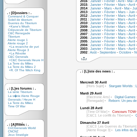
2016
:
Janvier
-
Février
-
Avril
-
Mai
-
A
2015
:
Janvier
-
Février
-
Mars
-
Avril
2014
:
Janvier
-
Mars
-
Avril
-
Mai
-
Jui
2013
:
Janvier
-
Février
-
Mars
-
Juin
. : [D]ossiers : .
2012
:
Janvier
-
Février
-
Mars
-
Avril
Command & Conquer
2011
:
Janvier
-
Février
-
Mars
-
Avril
Soleil de tiberium
2010
:
Janvier
-
Février
-
Mars
-
Avril
Guerres du Tiberium
+Kane's Wrath
2009
:
Janvier
-
Février
-
Mars
-
Avril
Crépuscule de Tiberium
2008
:
Janvier
-
Février
-
Mars
-
Avril
C&C Renegade
2007
:
Janvier
-
Février
-
Mars
-
Avril
Tiberium
2006
:
Janvier
-
Février
-
Mars
-
Avril
Alerte rouge 1
2005
:
Janvier
-
Février
-
Mars
-
Avril
Alerte rouge 2
2004
:
Janvier
-
Février
-
Mars
-
Avril
+La revanche de yuri
2003
:
Janvier
-
Février
-
Mars
-
Avril
Alerte Rouge 3
2002
:
Août
-
Septembre
-
Octobre
-
N
+La Révolte
C&C Generals
+C&C Generals Heure H
La Terre du Milieu
La Terre du Milieu 2
+R. Of The Witch King
. : [L]iste des news : .
Mercredi 30 Avril
[Hors Sujet]
-
Stargate Worlds : 
. : [L]es forums : .
La série Tiberium
Mardi 29 Avril
La s�rie Alerte Rouge
[Electronic Arts]
-
Digital Games:
Generals / Heure H
[Renegade]
-
Reborn: Un peu de
La Terre du Milieu
Time Of War
Lundi 28 Avril
[Time Of War]
-
Concours TOW-E
[C&C1: Le conflit du Tiberium]
-
Q
Dimanche 27 Avril
. : [A]ffiliés : .
[C&C3: Les Guerres du Tiberium]
CnCGenerals World
[Alerte Rouge 3]
-
Les infos du B
CNCNZ
Jeux Stratégie