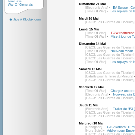
Tom Baxa
Dimanche 21 Mai
War Of Generals
[Electronic Arts]
-
EA Suisse : Co
[Time Of War]
-
Les replays de l
Mardi 16 Mai
Jios
Kloobik.com
�
//
[C&C3: Les Guerres du Tiberium]
Lundi 15 Mai
[Time Of War]
-
TOW recherche 
[Time Of War]
-
Mise à jour de 
Dimanche 14 Mai
[C&C3: Les Guerres du Tiberium]
[Time Of War]
-
Nouveau fanart 
[C&C3: Les Guerres du Tiberium]
[C&C3: Les Guerres du Tiberium]
[Time Of War]
-
Les replays de l
Samedi 13 Mai
[C&C3: Les Guerres du Tiberium]
[Bataille pour la Terre du Milieu 2]
[C&C3: Les Guerres du Tiberium]
Vendredi 12 Mai
[Time Of War]
-
Chargez encore 
[Electronic Arts]
-
Nouveau site 
[C&C3: Les Guerres du Tiberium]
Jeudi 11 Mai
[Electronic Arts]
-
Trailer de l'E3
[C&C3: Les Guerres du Tiberium]
[C&C3: Les Guerres du Tiberium]
Mercredi 10 Mai
[Renegade]
-
C&C:Reborn: 11 mi
[Hors Sujet]
-
Add-on pour Empire
[C&C3: Les Guerres du Tiberium]