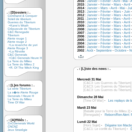
2016
:
Janvier
-
Février
-
Avril
-
Mai
-
A
2015
:
Janvier
-
Février
-
Mars
-
Avril
2014
:
Janvier
-
Mars
-
Avril
-
Mai
-
Jui
2013
:
Janvier
-
Février
-
Mars
-
Juin
. : [D]ossiers : .
2012
:
Janvier
-
Février
-
Mars
-
Avril
Command & Conquer
2011
:
Janvier
-
Février
-
Mars
-
Avril
Soleil de tiberium
2010
:
Janvier
-
Février
-
Mars
-
Avril
Guerres du Tiberium
+Kane's Wrath
2009
:
Janvier
-
Février
-
Mars
-
Avril
Crépuscule de Tiberium
2008
:
Janvier
-
Février
-
Mars
-
Avril
C&C Renegade
2007
:
Janvier
-
Février
-
Mars
-
Avril
Tiberium
2006
:
Janvier
-
Février
-
Mars
-
Avril
Alerte rouge 1
2005
:
Janvier
-
Février
-
Mars
-
Avril
Alerte rouge 2
2004
:
Janvier
-
Février
-
Mars
-
Avril
+La revanche de yuri
2003
:
Janvier
-
Février
-
Mars
-
Avril
Alerte Rouge 3
2002
:
Août
-
Septembre
-
Octobre
-
N
+La Révolte
C&C Generals
+C&C Generals Heure H
La Terre du Milieu
La Terre du Milieu 2
+R. Of The Witch King
. : [L]iste des news : .
Mercredi 31 Mai
[C&C3: Les Guerres du Tiberium]
. : [L]es forums : .
[C&C3: Les Guerres du Tiberium]
La série Tiberium
[C&C3: Les Guerres du Tiberium]
La s�rie Alerte Rouge
Generals / Heure H
Dimanche 28 Mai
La Terre du Milieu
[Time Of War]
-
Les replays de l
Time Of War
Mardi 23 Mai
[Bataille pour la Terre du Milieu 2]
[Renegade]
-
Reborn/Ren Alert: 
. : [A]ffiliés : .
Lundi 22 Mai
CnCGenerals World
[Hors Sujet]
-
Dégaine ton Macbo
CNCNZ
[C&C1: Le conflit du Tiberium]
-
D
Jeux Stratégie