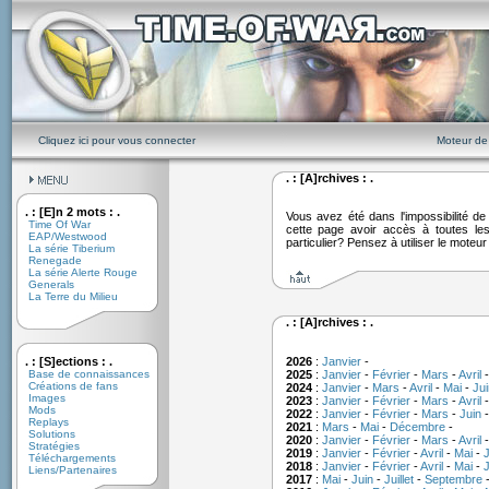
Cliquez ici pour vous connecter
Moteur de
. : [A]rchives : .
. : [E]n 2 mots : .
Vous avez été dans l'impossibilité 
Time Of War
cette page avoir accès à toutes le
EAP/Westwood
particulier? Pensez à utiliser le moteu
La série Tiberium
Renegade
La série Alerte Rouge
Generals
La Terre du Milieu
. : [A]rchives : .
. : [S]ections : .
2026
:
Janvier
-
Base de connaissances
2025
:
Janvier
-
Février
-
Mars
-
Avril
Créations de fans
2024
:
Janvier
-
Mars
-
Avril
-
Mai
-
Jui
Images
2023
:
Janvier
-
Février
-
Mars
-
Avril
Mods
2022
:
Janvier
-
Février
-
Mars
-
Juin
Replays
2021
:
Mars
-
Mai
-
Décembre
-
Solutions
2020
:
Janvier
-
Février
-
Mars
-
Avril
Stratégies
2019
:
Janvier
-
Février
-
Avril
-
Mai
-
J
Téléchargements
2018
:
Janvier
-
Février
-
Avril
-
Mai
-
J
Liens/Partenaires
2017
:
Mai
-
Juin
-
Juillet
-
Septembre