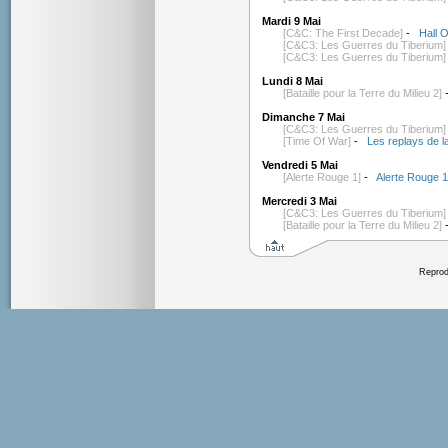
Mardi 9 Mai
[C&C: The First Decade]
-
Hall 
[C&C3: Les Guerres du Tiberium]
[C&C3: Les Guerres du Tiberium]
Lundi 8 Mai
[Bataille pour la Terre du Milieu 2]
Dimanche 7 Mai
[C&C3: Les Guerres du Tiberium]
[Time Of War]
-
Les replays de l
Vendredi 5 Mai
[Alerte Rouge 1]
-
Alerte Rouge 1 
Mercredi 3 Mai
[C&C3: Les Guerres du Tiberium]
[Bataille pour la Terre du Milieu 2]
Reprodu