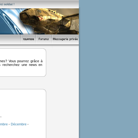
ci soldat !
ines? Vous pourrez grâce à
ous recherchez une news en
-
mbre
-
Décembre
-