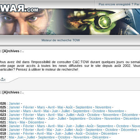
Pas encore enregistré ? Par i
Moteur de recherche TOW
 : [A]rchives : .
ous avez été dans l'impossibilité de consulter C&C:TOW durant quelques jours ou sema
ette page avoir accès à toutes les news diffusées sur le site depuis août 2002. V
articulier? Pensez à utiliser le moteur de recherche!
 : [A]rchives : .
2026
:
Janvier
-
2025
:
Janvier
-
Février
-
Mars
-
Avril
-
Mai
-
Août
-
Septembre
-
Novembre
-
2024
:
Janvier
-
Mars
-
Avril
-
Mai
-
Juin
-
Juillet
-
Septembre
-
Octobre
-
Novembre
-
2023
:
Janvier
-
Février
-
Mars
-
Avril
-
Mai
-
Juillet
-
Août
-
Octobre
-
Novembre
-
Décembre
-
2022
:
Janvier
-
Février
-
Mars
-
Juin
-
Juillet
-
Septembre
-
Octobre
-
Novembre
-
Décembre
2021
:
Mars
-
Mai
-
Décembre
-
2020
:
Janvier
-
Février
-
Mars
-
Avril
-
Mai
-
Juin
-
Juillet
-
Août
-
Septembre
-
Octobre
-
Nove
2019
:
Janvier
-
Février
-
Avril
-
Mai
-
Juin
-
Juillet
-
Août
-
Septembre
-
Octobre
-
Décembre
-
2018
:
Janvier
-
Février
-
Avril
-
Mai
-
Juin
-
Juillet
-
Août
-
Octobre
-
Décembre
-
2017
:
Mai
-
Juin
-
Juillet
-
Septembre
-
Octobre
-
Novembre
-
Décembre
-