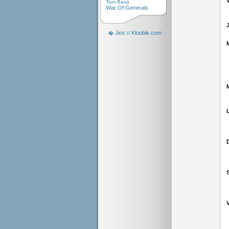
Tom Baxa
War Of Generals
Jios
Kloobik.com
�
//