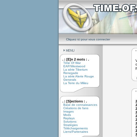
Cliquez ici pour vous connecter
.
. : [E]n 2 mots : .
V
Time Of War
c
EAP/Westwood
p
La série Tiberium
Renegade
La série Alerte Rouge
Generals
La Terre du Milieu
.
. : [S]ections : .
Base de connaissances
Créations de fans
Images
Mods
Replays
Solutions
Stratégies
Téléchargements
Liens/Partenaires