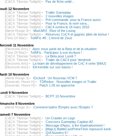
[C&C4: Tiberian Twilight]
-
Pas de fiche unité...
Jeudi 12 Novembre
[C&C4: Tiberian Twilight]
-
Trailer Gameplay
[C&C4: Tiberian Twilight]
-
2 nouvelles images
[C&C4: Tiberian Twilight]
-
Pré-commande: pour la France aussi
[C&C4: Tiberian Twilight]
-
Pour la France, le nom sera...
[C&C4: Tiberian Twilight]
-
C&C4 sortira le 16 mars 2010
[Alerte Rouge 3]
-
Mod AR3 : Rise of the Loong
[C&C4: Tiberian Twilight]
-
Réservez CnC4 et gagnez plein de bonus !
[Time Of War]
-
ToWFic #5 : L'envol de Zeus
Mercredi 11 Novembre
[Electronic Arts]
-
Apoc nous parle de la Beta et de la situation
[Time Of War]
-
ToWFic : Participez à son écriture !
[C&C4: Tiberian Twilight]
-
La Beta pour Lundi ?
[C&C4: Tiberian Twilight]
-
Trailer de C&C4 pour Vendredi
[Electronic Arts]
-
La team de développement de CnC 4 virée ![MAJ]
[Electronic Arts]
-
EA tremble sur ses bases !
Mardi 10 Novembre
[Alerte Rouge 3]
-
Exclusif : Un Nouveau VCM ?
[Generals: Heure H]
-
TDRedux : Nouvelles images et Trailer
[Generals: Heure H]
-
Patch 1.05 en approche
Lundi 9 Novembre
[C&C4: Tiberian Twilight]
-
BCPT 10 Novembre
Dimanche 8 Novembre
[Alerte Rouge 3]
-
Comment battre l'Empire avec l'Empire ?
Samedi 7 Novembre
[C&C4: Tiberian Twilight]
-
Un Crawler en Lego
[C&C4: Tiberian Twilight]
-
Concours Gameplay Caption #2
[C&C4: Tiberian Twilight]
-
Message d'Apoc, à lire Impérativement !
[C&C4: Tiberian Twilight]
-
[Majx1] BattleCastPrimeTime repoussé lundi
[C&C4: Tiberian Twilight]
-
Q/A Numéro 8 !