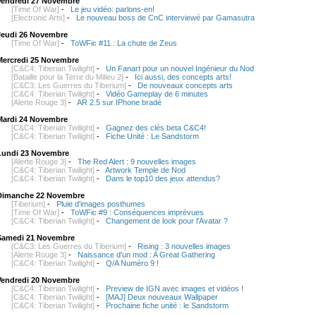
Vendredi 27 Novembre
[Time Of War]
-
Le jeu vidéo: parlons-en!
[Electronic Arts]
-
Le nouveau boss de CnC interviewé par Gamasutra
Jeudi 26 Novembre
[Time Of War]
-
ToWFic #11 : La chute de Zeus
Mercredi 25 Novembre
[C&C4: Tiberian Twilight]
-
Un Fanart pour un nouvel Ingénieur du Nod
[Bataille pour la Terre du Milieu 2]
-
Ici aussi, des concepts arts!
[C&C3: Les Guerres du Tiberium]
-
De nouveaux concepts arts
[C&C4: Tiberian Twilight]
-
Vidéo Gameplay de 6 minutes
[Alerte Rouge 3]
-
AR 2.5 sur IPhone bradé
Mardi 24 Novembre
[C&C4: Tiberian Twilight]
-
Gagnez des clés beta C&C4!
[C&C4: Tiberian Twilight]
-
Fiche Unité : Le Sandstorm
Lundi 23 Novembre
[Alerte Rouge 3]
-
The Red Alert : 9 nouvelles images
[C&C4: Tiberian Twilight]
-
Artwork Temple de Nod
[C&C4: Tiberian Twilight]
-
Dans le top10 des jeux attendus?
Dimanche 22 Novembre
[Tiberium]
-
Pluie d'images posthumes
[Time Of War]
-
ToWFic #9 : Conséquences imprévues
[C&C4: Tiberian Twilight]
-
Changement de look pour l'Avatar ?
Samedi 21 Novembre
[C&C3: Les Guerres du Tiberium]
-
Rising : 3 nouvelles images
[Alerte Rouge 3]
-
Naissance d'un mod : A Great Gathering
[C&C4: Tiberian Twilight]
-
Q/A Numéro 9 !
Vendredi 20 Novembre
[C&C4: Tiberian Twilight]
-
Preview de IGN avec images et vidéos !
[C&C4: Tiberian Twilight]
-
[MAJ] Deux nouveaux Wallpaper
[C&C4: Tiberian Twilight]
-
Prochaine fiche unité : le Sandstorm