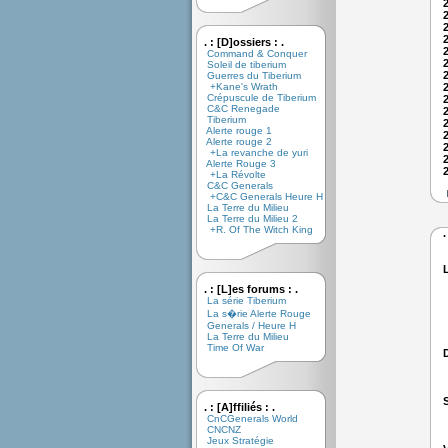
. : [D]ossiers : .
Command & Conquer
Soleil de tiberium
Guerres du Tiberium
+Kane's Wrath
Crépuscule de Tiberium
C&C Renegade
Tiberium
Alerte rouge 1
Alerte rouge 2
+La revanche de yuri
Alerte Rouge 3
+La Révolte
C&C Generals
+C&C Generals Heure H
La Terre du Milieu
La Terre du Milieu 2
+R. Of The Witch King
.
. : [L]es forums : .
La série Tiberium
La s�rie Alerte Rouge
Generals / Heure H
La Terre du Milieu
Time Of War
. : [A]ffiliés : .
CnCGenerals World
CNCNZ
Jeux Stratégie