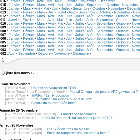
2016
:
Janvier
-
Février
-
Avril
-
Mai
-
Août
-
Octobre
-
Novembre
-
Décembre
-
2015
:
Janvier
-
Février
-
Mars
-
Avril
-
Mai
-
Juin
-
Juillet
-
Septembre
-
Octobre
-
Novembre
2014
:
Janvier
-
Mars
-
Avril
-
Mai
-
Juin
-
Juillet
-
Septembre
-
Octobre
-
Novembre
-
Décemb
2013
:
Janvier
-
Février
-
Mars
-
Juin
-
Juillet
-
Août
-
Septembre
-
Octobre
-
Novembre
-
Déc
2012
:
Janvier
-
Février
-
Mars
-
Avril
-
Mai
-
Juin
-
Juillet
-
Août
-
Septembre
-
Octobre
-
Nove
2011
:
Janvier
-
Février
-
Mars
-
Avril
-
Mai
-
Juin
-
Juillet
-
Août
-
Septembre
-
Octobre
-
Nove
2010
:
Janvier
-
Février
-
Mars
-
Avril
-
Mai
-
Juin
-
Juillet
-
Août
-
Septembre
-
Octobre
-
Nove
2009
:
Janvier
-
Février
-
Mars
-
Avril
-
Mai
-
Juin
-
Juillet
-
Août
-
Septembre
-
Octobre
-
Nove
2008
:
Janvier
-
Février
-
Mars
-
Avril
-
Mai
-
Juin
-
Juillet
-
Août
-
Septembre
-
Octobre
-
Nove
2007
:
Janvier
-
Février
-
Mars
-
Avril
-
Mai
-
Juin
-
Juillet
-
Août
-
Septembre
-
Octobre
-
Nove
2006
:
Janvier
-
Février
-
Mars
-
Avril
-
Mai
-
Juin
-
Juillet
-
Août
-
Septembre
-
Octobre
-
Nove
2005
:
Janvier
-
Février
-
Mars
-
Avril
-
Mai
-
Juin
-
Juillet
-
Août
-
Septembre
-
Octobre
-
Nove
2004
:
Janvier
-
Février
-
Mars
-
Avril
-
Mai
-
Juin
-
Juillet
-
Août
-
Septembre
-
Octobre
-
Nove
2003
:
Janvier
-
Février
-
Mars
-
Avril
-
Mai
-
Juin
-
Juillet
-
Août
-
Septembre
-
Octobre
-
Nove
2002
:
Août
-
Septembre
-
Octobre
-
Novembre
-
Décembre
-
 : [L]iste des news : .
Lundi 30 Novembre
[Time Of War]
-
Un petit nouveau rejoint TOW
[Alerte Rouge 2: La Revanche de Youri]
-
Mental Omega : Un peu de AR2 ça vous dit ?
[Time Of War]
-
ToWFic #12 : Proposition
[Alerte Rouge 3]
-
Revolution : un Alerte Rouge 3 de luxe
[Time Of War]
-
Cloture du tournoi "Clés béta"
Dimanche 29 Novembre
[C&C3: Les Guerres du Tiberium]
-
Fanart spécial chauves
[Generals: Heure H]
-
La BO de "Heure H" fait les beaux jours de TF1 !
Samedi 28 Novembre
[C&C4: Tiberian Twilight]
-
Les Suédois fans du Messie
[C&C4: Tiberian Twilight]
-
Envie de remporter une clé pour la béta ?