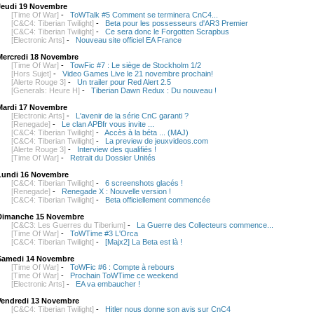
Jeudi 19 Novembre
[Time Of War]
-
ToWTalk #5 Comment se terminera CnC4...
[C&C4: Tiberian Twilight]
-
Beta pour les possesseurs d'AR3 Premier
[C&C4: Tiberian Twilight]
-
Ce sera donc le Forgotten Scrapbus
[Electronic Arts]
-
Nouveau site officiel EA France
Mercredi 18 Novembre
[Time Of War]
-
TowFic #7 : Le siège de Stockholm 1/2
[Hors Sujet]
-
Video Games Live le 21 novembre prochain!
[Alerte Rouge 3]
-
Un trailer pour Red Alert 2.5
[Generals: Heure H]
-
Tiberian Dawn Redux : Du nouveau !
Mardi 17 Novembre
[Electronic Arts]
-
L'avenir de la série CnC garanti ?
[Renegade]
-
Le clan APBfr vous invite ...
[C&C4: Tiberian Twilight]
-
Accès à la béta ... (MAJ)
[C&C4: Tiberian Twilight]
-
La preview de jeuxvideos.com
[Alerte Rouge 3]
-
Interview des qualifiés !
[Time Of War]
-
Retrait du Dossier Unités
Lundi 16 Novembre
[C&C4: Tiberian Twilight]
-
6 screenshots glacés !
[Renegade]
-
Renegade X : Nouvelle version !
[C&C4: Tiberian Twilight]
-
Beta officiellement commencée
Dimanche 15 Novembre
[C&C3: Les Guerres du Tiberium]
-
La Guerre des Collecteurs commence...
[Time Of War]
-
ToWTime #3 L'Orca
[C&C4: Tiberian Twilight]
-
[Majx2] La Beta est là !
Samedi 14 Novembre
[Time Of War]
-
ToWFic #6 : Compte à rebours
[Time Of War]
-
Prochain ToWTime ce weekend
[Electronic Arts]
-
EA va embaucher !
Vendredi 13 Novembre
[C&C4: Tiberian Twilight]
-
Hitler nous donne son avis sur CnC4