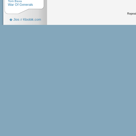
Tom Baxa
War Of Generals
Reprodu
Jios
Kloobik.com
�
//