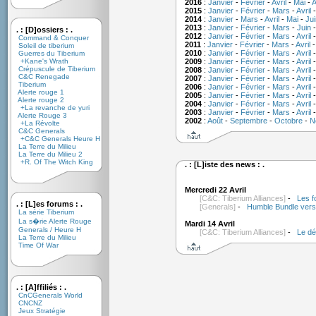
2016
:
Janvier
-
Février
-
Avril
-
Mai
-
A
2015
:
Janvier
-
Février
-
Mars
-
Avril
2014
:
Janvier
-
Mars
-
Avril
-
Mai
-
Jui
2013
:
Janvier
-
Février
-
Mars
-
Juin
. : [D]ossiers : .
2012
:
Janvier
-
Février
-
Mars
-
Avril
Command & Conquer
2011
:
Janvier
-
Février
-
Mars
-
Avril
Soleil de tiberium
2010
:
Janvier
-
Février
-
Mars
-
Avril
Guerres du Tiberium
+Kane's Wrath
2009
:
Janvier
-
Février
-
Mars
-
Avril
Crépuscule de Tiberium
2008
:
Janvier
-
Février
-
Mars
-
Avril
C&C Renegade
2007
:
Janvier
-
Février
-
Mars
-
Avril
Tiberium
2006
:
Janvier
-
Février
-
Mars
-
Avril
Alerte rouge 1
2005
:
Janvier
-
Février
-
Mars
-
Avril
Alerte rouge 2
2004
:
Janvier
-
Février
-
Mars
-
Avril
+La revanche de yuri
2003
:
Janvier
-
Février
-
Mars
-
Avril
Alerte Rouge 3
2002
:
Août
-
Septembre
-
Octobre
-
N
+La Révolte
C&C Generals
+C&C Generals Heure H
La Terre du Milieu
La Terre du Milieu 2
+R. Of The Witch King
. : [L]iste des news : .
Mercredi 22 Avril
[C&C: Tiberium Alliances]
-
Les f
. : [L]es forums : .
[Generals]
-
Humble Bundle vers
La série Tiberium
La s�rie Alerte Rouge
Mardi 14 Avril
Generals / Heure H
[C&C: Tiberium Alliances]
-
Le dé
La Terre du Milieu
Time Of War
. : [A]ffiliés : .
CnCGenerals World
CNCNZ
Jeux Stratégie