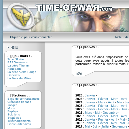
Cliquez ici pour vous connecter
Moteur de
. : [A]rchives : .
. : [E]n 2 mots : .
Vous avez été dans l'impossibilité 
Time Of War
cette page avoir accès à toutes le
EAP/Westwood
particulier? Pensez à utiliser le moteu
La série Tiberium
Renegade
La série Alerte Rouge
Generals
La Terre du Milieu
. : [A]rchives : .
. : [S]ections : .
2026
:
Janvier
-
Base de connaissances
2025
:
Janvier
-
Février
-
Mars
-
Avril
Créations de fans
2024
:
Janvier
-
Mars
-
Avril
-
Mai
-
Jui
Images
2023
:
Janvier
-
Février
-
Mars
-
Avril
Mods
2022
:
Janvier
-
Février
-
Mars
-
Juin
Replays
2021
:
Mars
-
Mai
-
Décembre
-
Solutions
2020
:
Janvier
-
Février
-
Mars
-
Avril
Stratégies
2019
:
Janvier
-
Février
-
Avril
-
Mai
-
J
Téléchargements
2018
:
Janvier
-
Février
-
Avril
-
Mai
-
J
Liens/Partenaires
2017
:
Mai
-
Juin
-
Juillet
-
Septembre