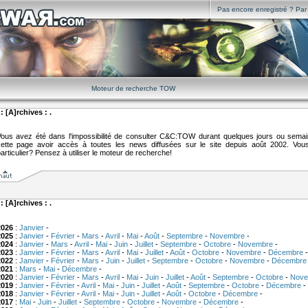
Pas encore enregistré ? Par i
Moteur de recherche TOW
 : [A]rchives : .
ous avez été dans l'impossibilité de consulter C&C:TOW durant quelques jours ou sema
ette page avoir accès à toutes les news diffusées sur le site depuis août 2002. V
articulier? Pensez à utiliser le moteur de recherche!
 : [A]rchives : .
2026
:
Janvier
-
2025
:
Janvier
-
Février
-
Mars
-
Avril
-
Mai
-
Août
-
Septembre
-
Novembre
-
2024
:
Janvier
-
Mars
-
Avril
-
Mai
-
Juin
-
Juillet
-
Septembre
-
Octobre
-
Novembre
-
2023
:
Janvier
-
Février
-
Mars
-
Avril
-
Mai
-
Juillet
-
Août
-
Octobre
-
Novembre
-
Décembre
-
2022
:
Janvier
-
Février
-
Mars
-
Juin
-
Juillet
-
Septembre
-
Octobre
-
Novembre
-
Décembre
2021
:
Mars
-
Mai
-
Décembre
-
2020
:
Janvier
-
Février
-
Mars
-
Avril
-
Mai
-
Juin
-
Juillet
-
Août
-
Septembre
-
Octobre
-
Nove
2019
:
Janvier
-
Février
-
Avril
-
Mai
-
Juin
-
Juillet
-
Août
-
Septembre
-
Octobre
-
Décembre
-
2018
:
Janvier
-
Février
-
Avril
-
Mai
-
Juin
-
Juillet
-
Août
-
Octobre
-
Décembre
-
2017
:
Mai
-
Juin
-
Juillet
-
Septembre
-
Octobre
-
Novembre
-
Décembre
-