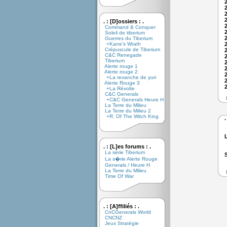
. : [D]ossiers : .
Command & Conquer
Soleil de tiberium
Guerres du Tiberium
+Kane's Wrath
Crépuscule de Tiberium
C&C Renegade
Tiberium
Alerte rouge 1
Alerte rouge 2
+La revanche de yuri
Alerte Rouge 3
+La Révolte
C&C Generals
+C&C Generals Heure H
La Terre du Milieu
La Terre du Milieu 2
+R. Of The Witch King
.
. : [L]es forums : .
La série Tiberium
La s�rie Alerte Rouge
Generals / Heure H
La Terre du Milieu
Time Of War
. : [A]ffiliés : .
CnCGenerals World
CNCNZ
Jeux Stratégie