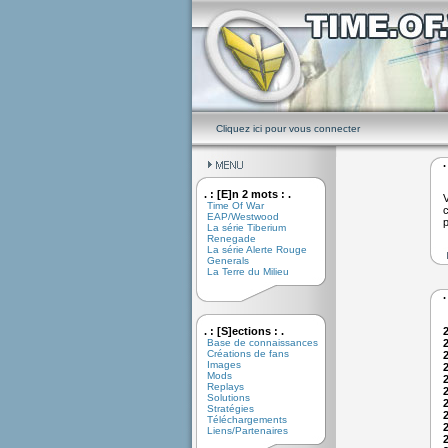
Cliquez ici pour vous connecter
.
. : [E]n 2 mots : .
V
Time Of War
c
EAP/Westwood
p
La série Tiberium
Renegade
La série Alerte Rouge
Generals
La Terre du Milieu
.
. : [S]ections : .
Base de connaissances
Créations de fans
Images
Mods
Replays
Solutions
Stratégies
Téléchargements
Liens/Partenaires