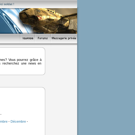
ci soldat !
ines? Vous pourrez grâce à
ous recherchez une news en
-
mbre
-
Décembre
-