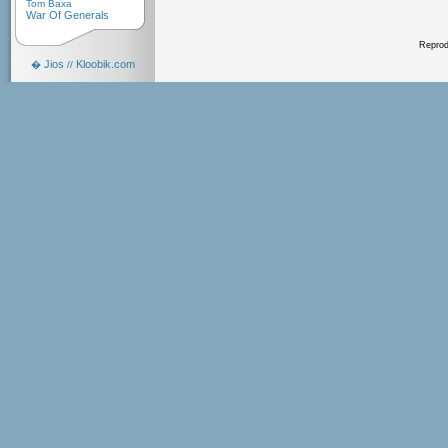
Tom Baxa
War Of Generals
Reprodu
Jios
Kloobik.com
�
//