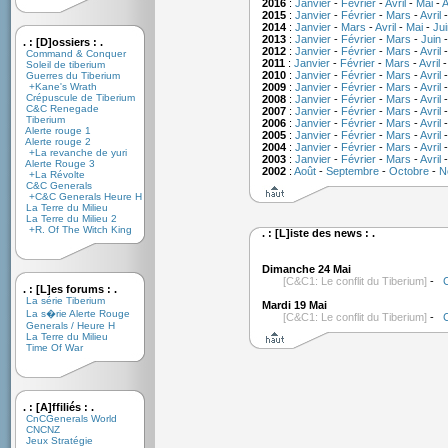
2016
:
Janvier
-
Février
-
Avril
-
Mai
-
A
2015
:
Janvier
-
Février
-
Mars
-
Avril
2014
:
Janvier
-
Mars
-
Avril
-
Mai
-
Jui
2013
:
Janvier
-
Février
-
Mars
-
Juin
. : [D]ossiers : .
2012
:
Janvier
-
Février
-
Mars
-
Avril
Command & Conquer
2011
:
Janvier
-
Février
-
Mars
-
Avril
Soleil de tiberium
2010
:
Janvier
-
Février
-
Mars
-
Avril
Guerres du Tiberium
+Kane's Wrath
2009
:
Janvier
-
Février
-
Mars
-
Avril
Crépuscule de Tiberium
2008
:
Janvier
-
Février
-
Mars
-
Avril
C&C Renegade
2007
:
Janvier
-
Février
-
Mars
-
Avril
Tiberium
2006
:
Janvier
-
Février
-
Mars
-
Avril
Alerte rouge 1
2005
:
Janvier
-
Février
-
Mars
-
Avril
Alerte rouge 2
2004
:
Janvier
-
Février
-
Mars
-
Avril
+La revanche de yuri
2003
:
Janvier
-
Février
-
Mars
-
Avril
Alerte Rouge 3
2002
:
Août
-
Septembre
-
Octobre
-
N
+La Révolte
C&C Generals
+C&C Generals Heure H
La Terre du Milieu
La Terre du Milieu 2
+R. Of The Witch King
. : [L]iste des news : .
Dimanche 24 Mai
[C&C1: Le conflit du Tiberium]
-
. : [L]es forums : .
La série Tiberium
Mardi 19 Mai
La s�rie Alerte Rouge
[C&C1: Le conflit du Tiberium]
-
C
Generals / Heure H
La Terre du Milieu
Time Of War
. : [A]ffiliés : .
CnCGenerals World
CNCNZ
Jeux Stratégie