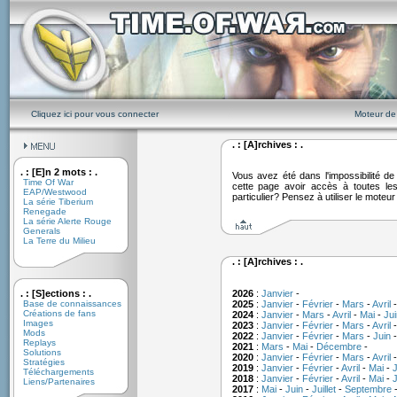
Cliquez ici pour vous connecter
Moteur de
. : [A]rchives : .
. : [E]n 2 mots : .
Vous avez été dans l'impossibilité 
Time Of War
cette page avoir accès à toutes le
EAP/Westwood
particulier? Pensez à utiliser le moteu
La série Tiberium
Renegade
La série Alerte Rouge
Generals
La Terre du Milieu
. : [A]rchives : .
. : [S]ections : .
2026
:
Janvier
-
Base de connaissances
2025
:
Janvier
-
Février
-
Mars
-
Avril
Créations de fans
2024
:
Janvier
-
Mars
-
Avril
-
Mai
-
Jui
Images
2023
:
Janvier
-
Février
-
Mars
-
Avril
Mods
2022
:
Janvier
-
Février
-
Mars
-
Juin
Replays
2021
:
Mars
-
Mai
-
Décembre
-
Solutions
2020
:
Janvier
-
Février
-
Mars
-
Avril
Stratégies
2019
:
Janvier
-
Février
-
Avril
-
Mai
-
J
Téléchargements
2018
:
Janvier
-
Février
-
Avril
-
Mai
-
J
Liens/Partenaires
2017
:
Mai
-
Juin
-
Juillet
-
Septembre