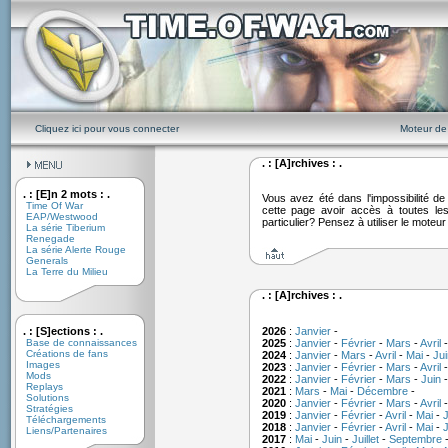
Cliquez ici pour vous connecter
Moteur de
. : [A]rchives : .
. : [E]n 2 mots : .
Vous avez été dans l'impossibilité 
Time Of War
cette page avoir accès à toutes le
EAP/Westwood
particulier? Pensez à utiliser le moteu
La série Tiberium
Renegade
La série Alerte Rouge
Generals
La Terre du Milieu
. : [A]rchives : .
. : [S]ections : .
2026
:
Janvier
-
Base de connaissances
2025
:
Janvier
-
Février
-
Mars
-
Avril
Créations de fans
2024
:
Janvier
-
Mars
-
Avril
-
Mai
-
Jui
Images
2023
:
Janvier
-
Février
-
Mars
-
Avril
Mods
2022
:
Janvier
-
Février
-
Mars
-
Juin
Replays
2021
:
Mars
-
Mai
-
Décembre
-
Solutions
2020
:
Janvier
-
Février
-
Mars
-
Avril
Stratégies
2019
:
Janvier
-
Février
-
Avril
-
Mai
-
J
Téléchargements
2018
:
Janvier
-
Février
-
Avril
-
Mai
-
J
Liens/Partenaires
2017
:
Mai
-
Juin
-
Juillet
-
Septembre