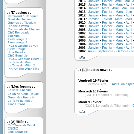
2016
:
Janvier
-
Février
-
Avril
-
Mai
-
A
2015
:
Janvier
-
Février
-
Mars
-
Avril
2014
:
Janvier
-
Mars
-
Avril
-
Mai
-
Jui
2013
:
Janvier
-
Février
-
Mars
-
Juin
. : [D]ossiers : .
2012
:
Janvier
-
Février
-
Mars
-
Avril
Command & Conquer
2011
:
Janvier
-
Février
-
Mars
-
Avril
Soleil de tiberium
2010
:
Janvier
-
Février
-
Mars
-
Avril
Guerres du Tiberium
+Kane's Wrath
2009
:
Janvier
-
Février
-
Mars
-
Avril
Crépuscule de Tiberium
2008
:
Janvier
-
Février
-
Mars
-
Avril
C&C Renegade
2007
:
Janvier
-
Février
-
Mars
-
Avril
Tiberium
2006
:
Janvier
-
Février
-
Mars
-
Avril
Alerte rouge 1
2005
:
Janvier
-
Février
-
Mars
-
Avril
Alerte rouge 2
2004
:
Janvier
-
Février
-
Mars
-
Avril
+La revanche de yuri
2003
:
Janvier
-
Février
-
Mars
-
Avril
Alerte Rouge 3
2002
:
Août
-
Septembre
-
Octobre
-
N
+La Révolte
C&C Generals
+C&C Generals Heure H
La Terre du Milieu
La Terre du Milieu 2
+R. Of The Witch King
. : [L]iste des news : .
Vendredi 19 Février
[Electronic Arts]
-
Alors, on espè
. : [L]es forums : .
La série Tiberium
Mercredi 10 Février
La s�rie Alerte Rouge
[C&C1: Le conflit du Tiberium]
-
L
Generals / Heure H
La Terre du Milieu
Mardi 9 Février
Time Of War
[C&C1: Le conflit du Tiberium]
-
C
. : [A]ffiliés : .
CnCGenerals World
CNCNZ
Jeux Stratégie