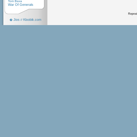
Tom Baxa
War Of Generals
Reprodu
Jios
Kloobik.com
�
//