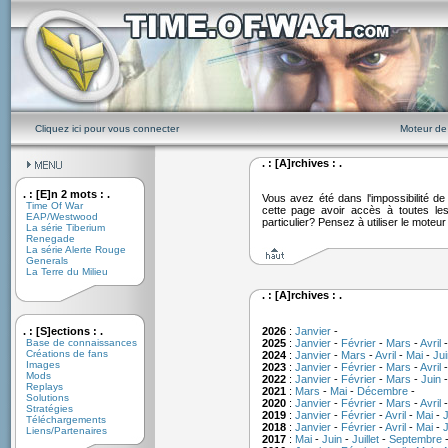
Cliquez ici pour vous connecter
Moteur de
. : [A]rchives : .
. : [E]n 2 mots : .
Vous avez été dans l'impossibilité 
Time Of War
cette page avoir accès à toutes le
EAP/Westwood
particulier? Pensez à utiliser le moteu
La série Tiberium
Renegade
La série Alerte Rouge
Generals
La Terre du Milieu
. : [A]rchives : .
. : [S]ections : .
2026
:
Janvier
-
Base de connaissances
2025
:
Janvier
-
Février
-
Mars
-
Avril
Créations de fans
2024
:
Janvier
-
Mars
-
Avril
-
Mai
-
Jui
Images
2023
:
Janvier
-
Février
-
Mars
-
Avril
Mods
2022
:
Janvier
-
Février
-
Mars
-
Juin
Replays
2021
:
Mars
-
Mai
-
Décembre
-
Solutions
2020
:
Janvier
-
Février
-
Mars
-
Avril
Stratégies
2019
:
Janvier
-
Février
-
Avril
-
Mai
-
J
Téléchargements
2018
:
Janvier
-
Février
-
Avril
-
Mai
-
J
Liens/Partenaires
2017
:
Mai
-
Juin
-
Juillet
-
Septembre