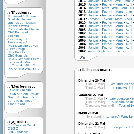
2016
:
Janvier
-
Février
-
Avril
-
Mai
-
A
2015
:
Janvier
-
Février
-
Mars
-
Avril
2014
:
Janvier
-
Mars
-
Avril
-
Mai
-
Jui
2013
:
Janvier
-
Février
-
Mars
-
Juin
. : [D]ossiers : .
2012
:
Janvier
-
Février
-
Mars
-
Avril
Command & Conquer
2011
:
Janvier
-
Février
-
Mars
-
Avril
Soleil de tiberium
2010
:
Janvier
-
Février
-
Mars
-
Avril
Guerres du Tiberium
+Kane's Wrath
2009
:
Janvier
-
Février
-
Mars
-
Avril
Crépuscule de Tiberium
2008
:
Janvier
-
Février
-
Mars
-
Avril
C&C Renegade
2007
:
Janvier
-
Février
-
Mars
-
Avril
Tiberium
2006
:
Janvier
-
Février
-
Mars
-
Avril
Alerte rouge 1
2005
:
Janvier
-
Février
-
Mars
-
Avril
Alerte rouge 2
2004
:
Janvier
-
Février
-
Mars
-
Avril
+La revanche de yuri
2003
:
Janvier
-
Février
-
Mars
-
Avril
Alerte Rouge 3
2002
:
Août
-
Septembre
-
Octobre
-
N
+La Révolte
C&C Generals
+C&C Generals Heure H
La Terre du Milieu
La Terre du Milieu 2
+R. Of The Witch King
. : [L]iste des news : .
Dimanche 29 Mai
[Time Of War]
-
Résultats du son
. : [L]es forums : .
[Time Of War]
-
Les replays de l
La série Tiberium
La s�rie Alerte Rouge
Vendredi 27 Mai
Generals / Heure H
[Time Of War]
-
Une question - u
La Terre du Milieu
[Time Of War]
-
Envie d'un post
Time Of War
[Generals: Heure H]
-
Tournoi 1v
Mardi 24 Mai
[Hors Sujet]
-
Empire At War: Le S
. : [A]ffiliés : .
Dimanche 22 Mai
CnCGenerals World
[Time Of War]
-
Les replays de l
CNCNZ
Jeux Stratégie