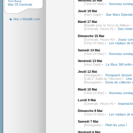
Vendredi 20 Mai
Tom Baxa
[Time Of War]
-
Nouveau sondag
War Of Generals
Jeudi 19 Mai
[Hors Sujet]
-
Star Wars Episode 
Jios
Kloobik.com
�
//
Mardi 17 Mai
[Bataille pour la Terre du Milieu]
[Generals: Heure H]
-
Des mods.
Dimanche 15 Mai
[Generals: Heure H]
-
Jouez co
[Time Of War]
-
Les replays de l
Samedi 14 Mai
[Time Of War]
-
Nouveau sondag
Vendredi 13 Mai
[Hors Sujet]
-
La Xbox 360 enfin 
Jeudi 12 Mai
[Renegade]
-
Renguard: dossier 
[C&C2: Soleil de Tiberium]
-
Une 
[Renegade]
-
Envie de collecter 
Mardi 10 Mai
[Time Of War]
-
Nouveau sondag
Lundi 9 Mai
[Generals: Heure H]
-
Imperial A
Dimanche 8 Mai
[Time Of War]
-
Les replays de l
Samedi 7 Mai
[Renegade]
-
Plein les yeux !
Vendredi 6 Mai